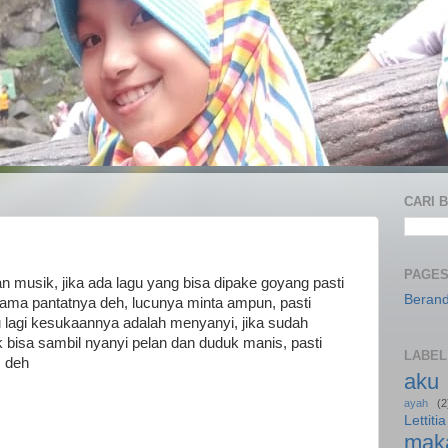
CARI B
PAGE
n musik, jika ada lagu yang bisa dipake goyang pasti
Beran
ama pantatnya deh, lucunya minta ampun, pasti
tu lagi kesukaannya adalah menyanyi, jika sudah
 bisa sambil nyanyi pelan dan duduk manis, pasti
LABEL
a deh
aku
ayah
(2
Lettitia
mak