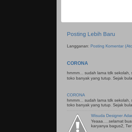
Posting Lebih Baru
Langganan:
Posting Komentar (At
CORONA
hmmm... sudah lama tdk sekolah, se
toko banyak yang tutup. Sejak bula
CORONA
hmmm... sudah lama tdk sekolah, se
toko banyak yang tutup. Sejak bula
Wisuda Designer Ada
Yeaaa.....selamat bu
karyanya bagus2, Ter