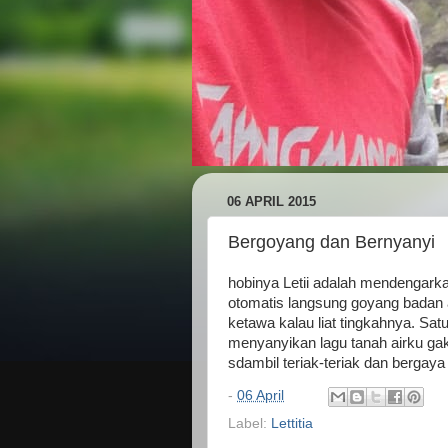
06 APRIL 2015
Bergoyang dan Bernyanyi
hobinya Letii adalah mendengarka
otomatis langsung goyang badan 
ketawa kalau liat tingkahnya. Sa
menyanyikan lagu tanah airku gak
sdambil teriak-teriak dan bergay
-
06 April
Label:
Lettitia