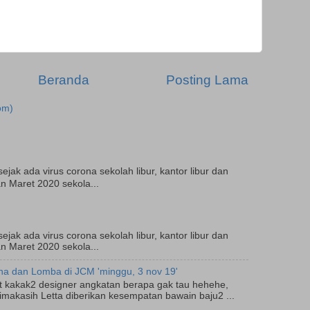
Beranda
Posting Lama
om)
jak ada virus corona sekolah libur, kantor libur dan
n Maret 2020 sekola...
jak ada virus corona sekolah libur, kantor libur dan
n Maret 2020 sekola...
na dan Lomba di JCM 'minggu, 3 nov 19'
at kakak2 designer angkatan berapa gak tau hehehe,
imakasih Letta diberikan kesempatan bawain baju2 ...