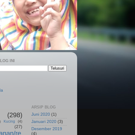
LOG INI
S
da
ARSIP BLOG
(298)
Juni 2020
(1)
Kucing
(4)
Januari 2020
(3)
)
(27)
Desember 2019
anan/re
(4)