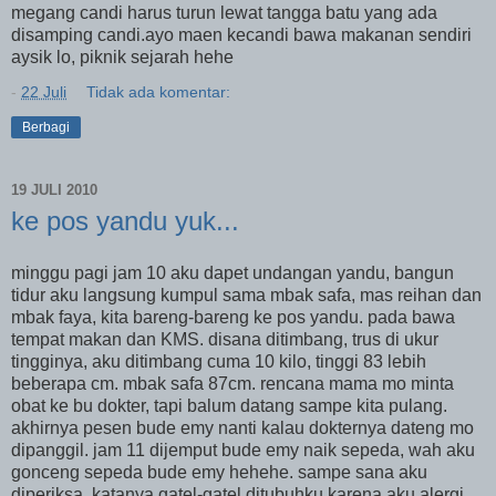
megang candi harus turun lewat tangga batu yang ada
disamping candi.ayo maen kecandi bawa makanan sendiri
aysik lo, piknik sejarah hehe
-
22 Juli
Tidak ada komentar:
Berbagi
19 JULI 2010
ke pos yandu yuk...
minggu pagi jam 10 aku dapet undangan yandu, bangun
tidur aku langsung kumpul sama mbak safa, mas reihan dan
mbak faya, kita bareng-bareng ke pos yandu. pada bawa
tempat makan dan KMS. disana ditimbang, trus di ukur
tingginya, aku ditimbang cuma 10 kilo, tinggi 83 lebih
beberapa cm. mbak safa 87cm. rencana mama mo minta
obat ke bu dokter, tapi balum datang sampe kita pulang.
akhirnya pesen bude emy nanti kalau dokternya dateng mo
dipanggil. jam 11 dijemput bude emy naik sepeda, wah aku
gonceng sepeda bude emy hehehe. sampe sana aku
diperiksa, katanya gatel-gatel ditubuhku karena aku alergi,