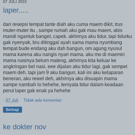
07 JULI 2010
laper.....
dari resepsi tempat tante diah aku cuma maem dikit, trus
muter-muter itu , sampe rumah aku gak mau maem, abis
mandi ngantuk banget, capek. akhirnya aku tidur, tapi tidurku
gak nyenyak, bru ditinggal ayah sama mama nyumbang
tempat bude endang aku dah bangun, om agung nyusul
mama karena aku nangis nyari mama. aku mo di maemin
mama nasinya belum mateng, akhirnya kita keluar ke
angkringan bel nasi, eee dijalan aku tidur lagi, gak sempet
maem deh. tapi jam 9 aku bangun, kali ini aku kelaparan
beneran, aku rewel deh, akhirnya aku disuapin mama
sampe nambah lo hehehe, ternyata tidur dalam keadaan
perut laper gak enak ya hehehe
-
07 Juli
Tidak ada komentar:
Berbagi
ke dokter nov