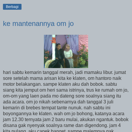
Berbagi
ke mantenannya om jo
hari sabtu kemarin tanggal merah, jadi mamaku libur. jumat
sore setelah mama arisan kita ke klaten, om hantoro naik
motor belakangan. sampe klaten aku dah bobok. sabtu
siang kita jemput om heri sama istrinya, trus ke rumah om jo,
om-om yang laen pada mo dateng sore soalnya siang itu
ada acara. om jo nikah sebenarnya dah tanggal 3 juli
kemarin di brebes tempat tante nunuk. nah sabtu ini
boyongannya ke klaten. wah om jo bohong, katanya acara
jam 12.30 ternyata jam 2 baru mulai, akukan ngantuk. bobok
disana gak nyenyak soalnya rame dan digendong. jam 4
kita pulang, aku capek banget, sampe malemnya gak