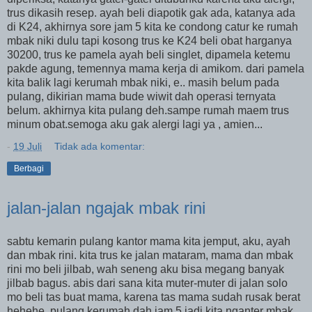
trus dikasih resep. ayah beli diapotik gak ada, katanya ada
di K24, akhirnya sore jam 5 kita ke condong catur ke rumah
mbak niki dulu tapi kosong trus ke K24 beli obat harganya
30200, trus ke pamela ayah beli singlet, dipamela ketemu
pakde agung, temennya mama kerja di amikom. dari pamela
kita balik lagi kerumah mbak niki, e.. masih belum pada
pulang, dikirian mama bude wiwit dah operasi ternyata
belum. akhirnya kita pulang deh.sampe rumah maem trus
minum obat.semoga aku gak alergi lagi ya , amien...
-
19 Juli
Tidak ada komentar:
Berbagi
jalan-jalan ngajak mbak rini
sabtu kemarin pulang kantor mama kita jemput, aku, ayah
dan mbak rini. kita trus ke jalan mataram, mama dan mbak
rini mo beli jilbab, wah seneng aku bisa megang banyak
jilbab bagus. abis dari sana kita muter-muter di jalan solo
mo beli tas buat mama, karena tas mama sudah rusak berat
hehehe. pulang kerumah dah jam 5 jadi kita nganter mbak