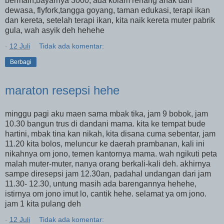
bermain,bayarnya 3000, ada kolam renang anak dan
dewasa, flyfork,tangga goyang, taman edukasi, terapi ikan
dan kereta, setelah terapi ikan, kita naik kereta muter pabrik
gula, wah asyik deh hehehe
-
12 Juli
Tidak ada komentar:
Berbagi
maraton resepsi hehe
minggu pagi aku maen sama mbak tika, jam 9 bobok, jam
10.30 bangun trus di dandani mama. kita ke tempat bude
hartini, mbak tina kan nikah, kita disana cuma sebentar, jam
11.20 kita bolos, meluncur ke daerah prambanan, kali ini
nikahnya om jono, temen kantornya mama. wah ngikuti peta
malah muter-muter, nanya orang berkali-kali deh. akhirnya
sampe diresepsi jam 12.30an, padahal undangan dari jam
11.30- 12.30, untung masih ada barengannya hehehe,
istirnya om jono imut lo, cantik hehe. selamat ya om jono.
jam 1 kita pulang deh
-
12 Juli
Tidak ada komentar: