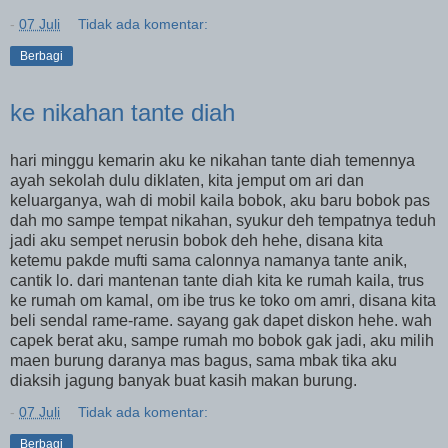
-
07 Juli
Tidak ada komentar:
Berbagi
ke nikahan tante diah
hari minggu kemarin aku ke nikahan tante diah temennya
ayah sekolah dulu diklaten, kita jemput om ari dan
keluarganya, wah di mobil kaila bobok, aku baru bobok pas
dah mo sampe tempat nikahan, syukur deh tempatnya teduh
jadi aku sempet nerusin bobok deh hehe, disana kita
ketemu pakde mufti sama calonnya namanya tante anik,
cantik lo. dari mantenan tante diah kita ke rumah kaila, trus
ke rumah om kamal, om ibe trus ke toko om amri, disana kita
beli sendal rame-rame. sayang gak dapet diskon hehe. wah
capek berat aku, sampe rumah mo bobok gak jadi, aku milih
maen burung daranya mas bagus, sama mbak tika aku
diaksih jagung banyak buat kasih makan burung.
-
07 Juli
Tidak ada komentar:
Berbagi