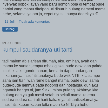
nyenyak bobok, ayah yang baru nonton bola di tempat bude
hartini yang mantu ditelpon uti disuruh pulang nemeni mama
hehe, selamat ya om jo, cepet nyusul punya dedek ya :D
-
12 Juli
Tidak ada komentar:
Berbagi
09 JULI 2010
kumpul saudaranya uti tanti
tadi malem abis arisan dirumah, aku, om han, ayah dan
mama ke sunten jemput mbak giska, bude dewi dan pakde
totok, kita ke gondomanan, kemarin dapet undangan
nikahannya mas fritz anaknya bude wiik NTB. kita sampe
sana jam 8an, wah rame banget mama, bude dewi sama
bude-bude lainnya pada ngobrol dan nostalgia. duh aku
ngantuk banget ni, jam 9 aku minta pulang. akhirnya kita
pulang deh.ya gak mesti setahun sekali mama ketemu
sodara-sodara dari uti harti kakaknya uti tanti.selamat ya
mas fritz, kapan-kapan letta maen ke NTB ya hehe