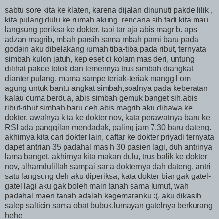
sabtu sore kita ke klaten, karena dijalan dinunuti pakde lilik ,
kita pulang dulu ke rumah akung, rencana sih tadi kita mau
langsung periksa ke dokter, tapi tar aja abis magrib. aps
adzan magrib, mbah parsih sama mbah parni baru pada
godain aku dibelakang rumah tiba-tiba pada ribut, ternyata
simbah kulon jatuh, kepleset di kolam mas deri, untung
dilihat pakde totok dan temennya trus simbah diangkat
dianter pulang, mama sampe teriak-teriak manggil om
agung untuk bantu angkat simbah,soalnya pada keberatan
kalau cuma berdua, abis simbah gemuk banget sih.abis
ribut-ribut simbah baru deh abis magrib aku dibawa ke
dokter, awalnya kita ke dokter nov, kata perawatnya baru ke
RSI ada panggilan mendadak, paling jam 7.30 baru dateng.
akhirnya kita cari dokter lain, daftar ke dokter priyadi ternyata
dapet antrian 35 padahal masih 30 pasien lagi, duh antrinya
lama banget, akhirnya kita makan dulu, trus balik ke dokter
nov, alhamdulillah sampai sana dokternya dah dateng, antri
satu langsung deh aku diperiksa, kata dokter biar gak gatel-
gatel lagi aku gak boleh main tanah sama lumut, wah
padahal maen tanah adalah kegemaranku :(, aku dikasih
salep salticin sama obat bubuk.lumayan gatelnya berkurang
hehe