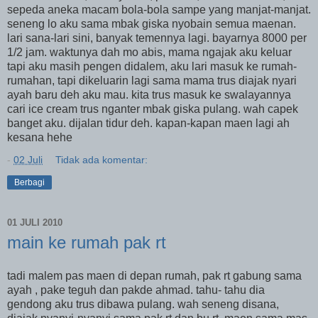
sepeda aneka macam bola-bola sampe yang manjat-manjat.
seneng lo aku sama mbak giska nyobain semua maenan.
lari sana-lari sini, banyak temennya lagi. bayarnya 8000 per
1/2 jam. waktunya dah mo abis, mama ngajak aku keluar
tapi aku masih pengen didalem, aku lari masuk ke rumah-
rumahan, tapi dikeluarin lagi sama mama trus diajak nyari
ayah baru deh aku mau. kita trus masuk ke swalayannya
cari ice cream trus nganter mbak giska pulang. wah capek
banget aku. dijalan tidur deh. kapan-kapan maen lagi ah
kesana hehe
-
02 Juli
Tidak ada komentar:
Berbagi
01 JULI 2010
main ke rumah pak rt
tadi malem pas maen di depan rumah, pak rt gabung sama
ayah , pake teguh dan pakde ahmad. tahu- tahu dia
gendong aku trus dibawa pulang. wah seneng disana,