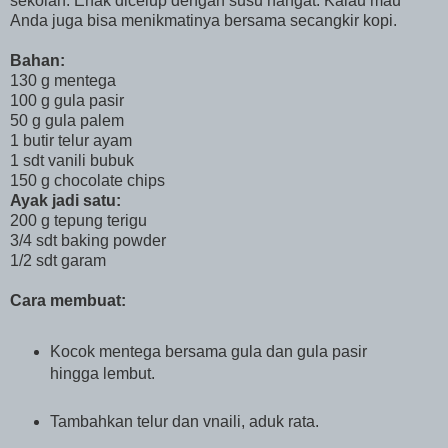
sekolah. Enak dicelup dengan susu hangat. Kalau mau
Anda juga bisa menikmatinya bersama secangkir kopi.
Bahan:
130 g mentega
100 g gula pasir
50 g gula palem
1 butir telur ayam
1 sdt vanili bubuk
150 g chocolate chips
Ayak jadi satu:
200 g tepung terigu
3/4 sdt baking powder
1/2 sdt garam
Cara membuat:
Kocok mentega bersama gula dan gula pasir
hingga lembut.
Tambahkan telur dan vnaili, aduk rata.