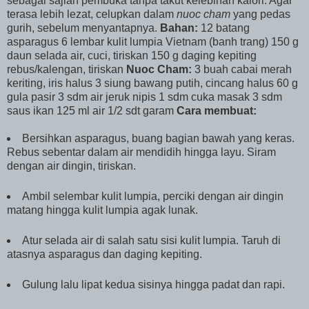
sebagai sajian pembuka tanpa takut kelebihan kalori. Agar
terasa lebih lezat, celupkan dalam
nuoc cham
yang pedas
gurih, sebelum menyantapnya.
Bahan:
12 batang
asparagus 6 lembar kulit lumpia Vietnam (banh trang) 150 g
daun selada air, cuci, tiriskan 150 g daging kepiting
rebus/kalengan, tiriskan
Nuoc Cham:
3 buah cabai merah
keriting, iris halus 3 siung bawang putih, cincang halus 60 g
gula pasir 3 sdm air jeruk nipis 1 sdm cuka masak 3 sdm
saus ikan 125 ml air 1/2 sdt garam
Cara membuat:
Bersihkan asparagus, buang bagian bawah yang keras.
Rebus sebentar dalam air mendidih hingga layu. Siram
dengan air dingin, tiriskan.
Ambil selembar kulit lumpia, perciki dengan air dingin
matang hingga kulit lumpia agak lunak.
Atur selada air di salah satu sisi kulit lumpia. Taruh di
atasnya asparagus dan daging kepiting.
Gulung lalu lipat kedua sisinya hingga padat dan rapi.