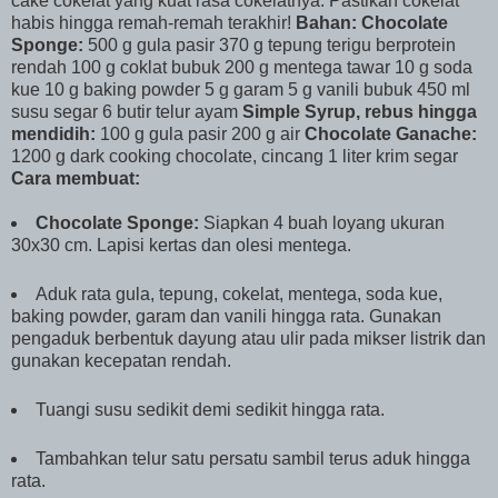
cake cokelat yang kuat rasa cokelatnya. Pastikan cokelat
habis hingga remah-remah terakhir!
Bahan:
Chocolate
Sponge:
500 g gula pasir 370 g tepung terigu berprotein
rendah 100 g coklat bubuk 200 g mentega tawar 10 g soda
kue 10 g baking powder 5 g garam 5 g vanili bubuk 450 ml
susu segar 6 butir telur ayam
Simple Syrup, rebus hingga
mendidih:
100 g gula pasir 200 g air
Chocolate Ganache:
1200 g dark cooking chocolate, cincang 1 liter krim segar
Cara membuat:
Chocolate Sponge:
Siapkan 4 buah loyang ukuran
30x30 cm. Lapisi kertas dan olesi mentega.
Aduk rata gula, tepung, cokelat, mentega, soda kue,
baking powder, garam dan vanili hingga rata. Gunakan
pengaduk berbentuk dayung atau ulir pada mikser listrik dan
gunakan kecepatan rendah.
Tuangi susu sedikit demi sedikit hingga rata.
Tambahkan telur satu persatu sambil terus aduk hingga
rata.