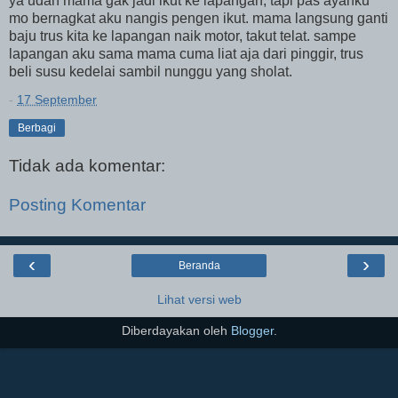
ya udah mama gak jadi ikut ke lapangan, tapi pas ayahku
mo bernagkat aku nangis pengen ikut. mama langsung ganti
baju trus kita ke lapangan naik motor, takut telat. sampe
lapangan aku sama mama cuma liat aja dari pinggir, trus
beli susu kedelai sambil nunggu yang sholat.
-
17 September
Berbagi
Tidak ada komentar:
Posting Komentar
‹
›
Beranda
Lihat versi web
Diberdayakan oleh
Blogger
.